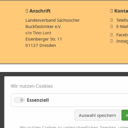
Anschrift
Konta
Landesverband Sächsischer
Telefo
Buckfastimker e.V.
E-Mai
c/o Tino Lorz
Faceb
Eisenberger Str. 11
Insta
01127 Dresden
Wir nutzen Cookies
Essenziell
Auswahl speichern
A
Wir nutzen Cookies zu unterschiedlichen Zwecken, unte