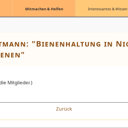
t
Mitmachen & Helfen
Interessantes & Wissen
tmann: "Bienenhaltung in Nic
ienen"
ie Mitglieder.
)
Zurück