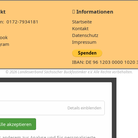
kt
Informationen
Navigation
n: 0172-7934181
Startseite
überspringen
l
Kontakt
Datenschutz
ook
Impressum
gram
IBAN: DE 96 1203 0000 1020 
© 2026 Landesverband Sächsischer Buckfastimker e.V. Alle Rechte vorbehalten.
für
Details einblenden
Essenziell
lle akzeptieren
r anderem zur Analyse und für personalisierte