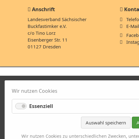
Anschrift
Konta
Landesverband Sächsischer
Telefo
Buckfastimker e.V.
E-Mai
c/o Tino Lorz
Faceb
Eisenberger Str. 11
Insta
01127 Dresden
Wir nutzen Cookies
Essenziell
Auswahl speichern
A
Wir nutzen Cookies zu unterschiedlichen Zwecken, unte