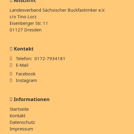
Anschrift
Landesverband Sächsischer Buckfastimker e.V.
c/o Tino Lorz
Eisenberger Str. 11
01127 Dresden
Kontakt
Telefon: 0172-7934181
E-Mail
Facebook
Instagram
Informationen
Navigation
Startseite
überspringen
Kontakt
Datenschutz
Impressum